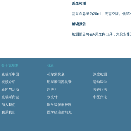
采血检测
需采血总量为20ml，无需空腹。低
解读报告
检测报告将在6周之内出具，为您安排
关于克瑞斯
抗衰
克瑞斯中国
荷尔蒙抗衰
深度检测
视频介绍
明星脸面部抗衰
运动医学
新闻与活动
超声刀
芳香疗法
克瑞斯商城
水光针
中医疗法
加入我们
医学级仪器护理
联系我们
医学级注射填充