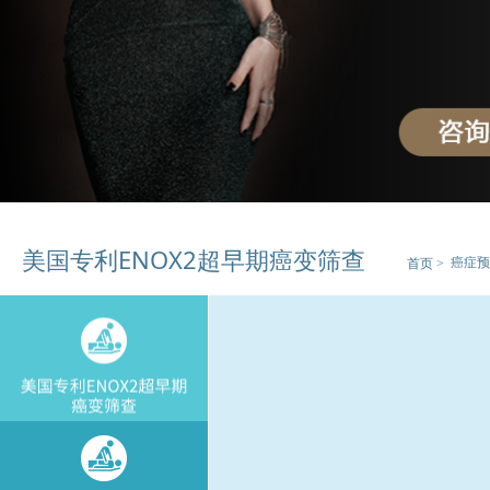
适合人群
核心功效
适合人群
美国专利ENOX2超早期癌变筛查
核心功效
癌症预
首页 >
适合人群